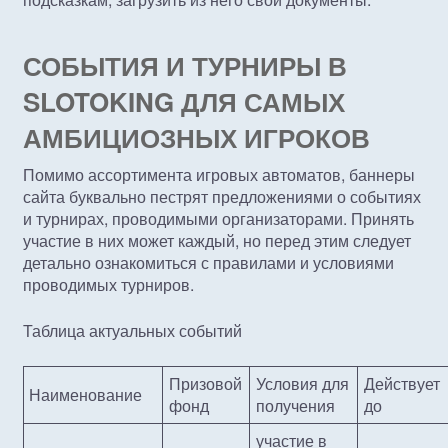
СОБЫТИЯ И ТУРНИРЫ В
SLOTOKING ДЛЯ САМЫХ
АМБИЦИОЗНЫХ ИГРОКОВ
Помимо ассортимента игровых автоматов, баннеры
сайта буквально пестрят предложениями о событиях
и турнирах, проводимыми организаторами. Принять
участие в них может каждый, но перед этим следует
детально ознакомиться с правилами и условиями
проводимых турниров.
Таблица актуальных событий
Призовой
Условия для
Действует
Наименование
фонд
получения
до
участие в