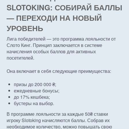
SLOTOKING: СОБИРАЙ БАЛЛЫ
— ПЕРЕХОДИ НА НОВЫЙ
УРОВЕНЬ
Лига победителей — это программа лояльности от
Слото Кинг. Принцип заключается в системе
начисления особых баллов для активных
посетителей.
Она включает в себя следующие преимущества:
призы до 200 000 ₴;
ежедневные бонусы;
до 17% кешбека;
бустеры на выбор.
В программе лояльности за каждые 50₴ ставки
игроку Slotoking начисляются баллы. Собрав их
необходимое количество, можно повышать свою