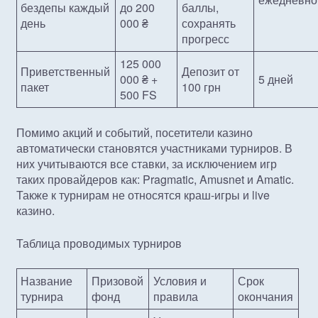
бездепы каждый
до 200
баллы,
день
000 ₴
сохранять
прогресс
125 000
Приветственный
Депозит от
000 ₴ +
5 дней
пакет
100 грн
500 FS
Помимо акций и событий, посетители казино
автоматически становятся участниками турниров. В
них учитываются все ставки, за исключением игр
таких провайдеров как: Pragmatic, Amusnet и Amatic.
Также к турнирам не относятся краш-игры и live
казино.
Таблица проводимых турниров
Название
Призовой
Условия и
Срок
турнира
фонд
правила
окончания