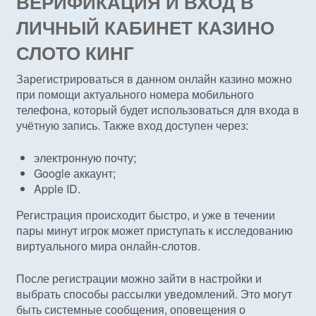
ВЕРИФИКАЦИЯ И ВХОД В
ЛИЧНЫЙ КАБИНЕТ КАЗИНО
СЛОТО КИНГ
Зарегистрироваться в данном онлайн казино можно
при помощи актуального номера мобильного
телефона, который будет использоваться для входа в
учётную запись. Также вход доступен через:
электронную почту;
Google аккаунт;
Apple ID.
Регистрация происходит быстро, и уже в течении
пары минут игрок может приступать к исследованию
виртуального мира онлайн-слотов.
После регистрации можно зайти в настройки и
выбрать способы рассылки уведомлений. Это могут
быть системные сообщения, оповещения о