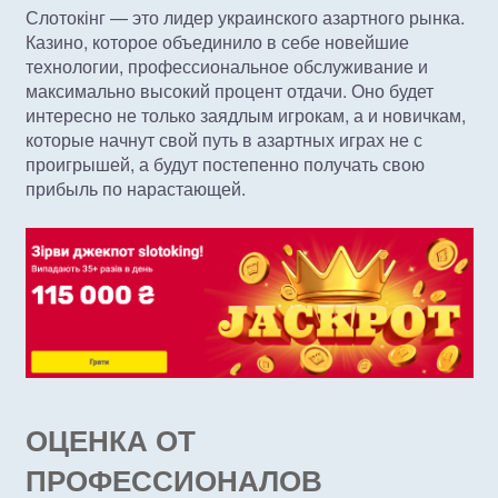
Слотокінг — это лидер украинского азартного рынка.
Казино, которое объединило в себе новейшие
технологии, профессиональное обслуживание и
максимально высокий процент отдачи. Оно будет
интересно не только заядлым игрокам, а и новичкам,
которые начнут свой путь в азартных играх не с
проигрышей, а будут постепенно получать свою
прибыль по нарастающей.
ОЦЕНКА ОТ
ПРОФЕССИОНАЛОВ